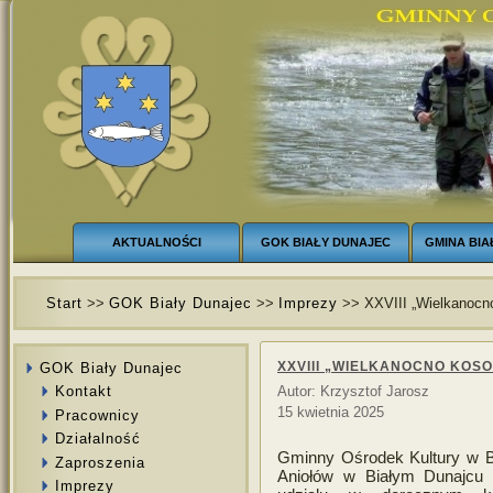
AKTUALNOŚCI
GOK BIAŁY DUNAJEC
GMINA BIA
Start
>>
GOK Biały Dunajec
>>
Imprezy
>> XXVIII „Wielkanocn
XXVIII „WIELKANOCNO KOS
GOK Biały Dunajec
Kontakt
Autor: Krzysztof Jarosz
15 kwietnia 2025
Pracownicy
Działalność
Gminny Ośrodek Kultury w Bi
Zaproszenia
Aniołów w Białym Dunajcu s
Imprezy