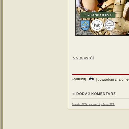
<< powrót
wydrukuj
| powiadom znajome
DODAJ KOMENTARZ
Joomla SEO powered by JoomSEF