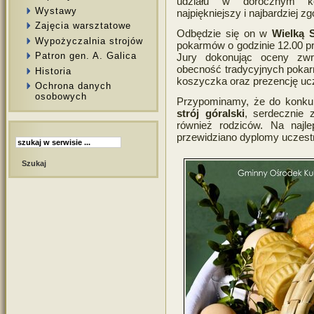
udziału w dorocznym ko
Wystawy
najpiękniejszy i najbardziej 
Zajęcia warsztatowe
Odbędzie się on w
Wielką 
Wypożyczalnia strojów
pokarmów o godzinie 12.00 p
Patron gen. A. Galica
Jury dokonując oceny zw
obecność tradycyjnych pokar
Historia
koszyczka oraz prezencję ucz
Ochrona danych
osobowych
Przypominamy, że do konkur
strój góralski
, serdecznie 
również rodziców. Na najl
przewidziano dyplomy uczest