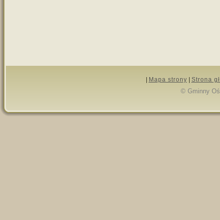
|
Mapa strony
|
Strona g
© Gminny Ośr